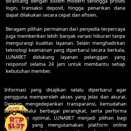
dirancang dengan sistem modern sehingga proses
login, transaksi deposit, hingga penarikan dana
dapat dilakukan secara cepat dan efisien.
Beragam pilihan permainan dari penyedia terpercaya
juga memberikan lebih banyak variasi hiburan tanpa
mengurangi kualitas layanan. Selain menghadirkan
teknologi keamanan yang diperbarui secara berkala,
LUNABET didukung layanan pelanggan yang
responsif selama 24 jam untuk membantu setiap
kebutuhan member.
Informasi yang disajikan selalu diperbarui agar
pengguna memperoleh akses yang jelas dan akurat.
Dengan mengedepankan transparansi, kemudahan
akses melalui berbagai perangkat, serta performa
situs yang optimal, LUNABET menjadi pilihan bagi
pengguna yang mengutamakan platform online